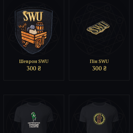
Шеврон SWU
Пін SWU
300
₴
300
₴